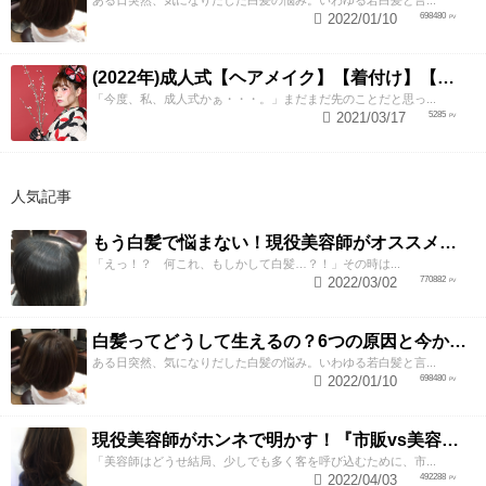
2022/01/10
698480
(2022年)成人式【ヘアメイク】【着付け】【振袖レンタル】【撮影】全部出来ちゃう美容室ZESTが送る成人式あるある3大失敗例とおすすめプラン
「今度、私、成人式かぁ・・・。」まだまだ先のことだと思っ...
2021/03/17
5285
人気記事
もう白髪で悩まない！現役美容師がオススメする白髪染め5つのポイント
「えっ！？ 何これ、もしかして白髪…？！」その時は...
2022/03/02
770882
白髪ってどうして生えるの？6つの原因と今からでも遅くない対策法
ある日突然、気になりだした白髪の悩み。いわゆる若白髪と言...
2022/01/10
698480
現役美容師がホンネで明かす！『市販vs美容室』白髪染め3つの違いとは？
「美容師はどうせ結局、少しでも多く客を呼び込むために、市...
2022/04/03
492288