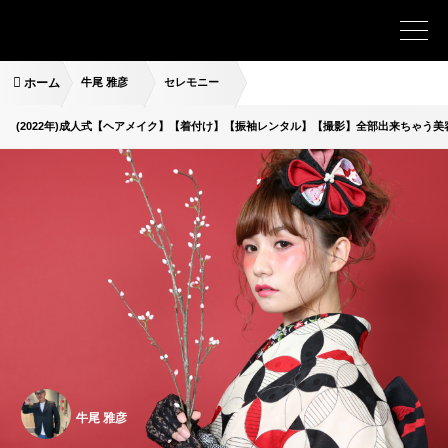
ホーム
牛尾 雅彦
セレモニー
(2022年)成人式【ヘアメイク】【着付け】【振袖レンタル】【撮影】全部出来ちゃう美
牛尾 雅彦