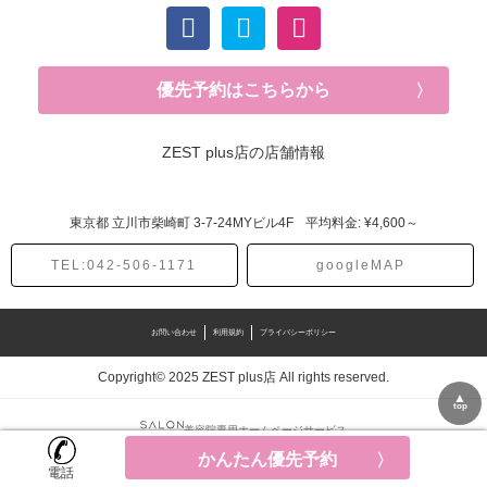
優先予約はこちらから
ZEST plus店の店舗情報
東京都
立川市柴崎町
3-7-24MYビル4F
平均料金: ¥4,600～
TEL:042-506-1171
googleMAP
お問い合わせ
利用規約
プライバシーポリシー
Copyright© 2025 ZEST plus店 All rights reserved.
▲
top
美容院専用ホームページサービス
かんたん優先予約
かんたん優先予約
電話
電話