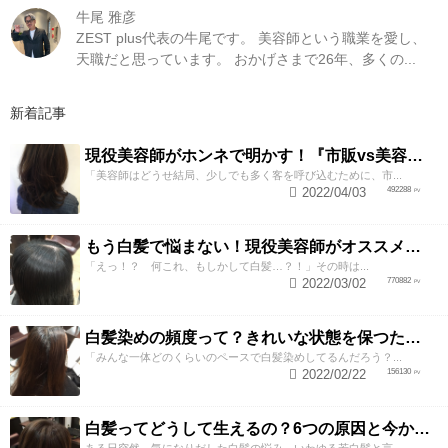
牛尾 雅彦
ZEST plus代表の牛尾です。 美容師という職業を愛し、
天職だと思っています。 おかげさまで26年、多くの...
新着記事
現役美容師がホンネで明かす！『市販vs美容室』白髪染め3つの違いとは？
「美容師はどうせ結局、少しでも多く客を呼び込むために、市...
2022/04/03
492288
もう白髪で悩まない！現役美容師がオススメする白髪染め5つのポイント
「えっ！？ 何これ、もしかして白髪…？！」その時は...
2022/03/02
770882
白髪染めの頻度って？きれいな状態を保つための染めるペース
「みんな一体どのくらいのペースで白髪染めしてるんだろう？...
2022/02/22
156130
白髪ってどうして生えるの？6つの原因と今からでも遅くない対策法
ある日突然、気になりだした白髪の悩み。いわゆる若白髪と言...