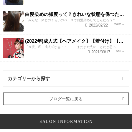
白髪染めの頻度って？きれいな状態を保つための染めるペース
「みんな一体どのくらいのペースで白髪染めしてるんだろう？...
2022/02/22
156130
(2022年)成人式【ヘアメイク】【着付け】【振袖レンタル】【撮影】全部出来ちゃう美容室ZESTが送る成人式あるある3大失敗例とおすすめプラン
「今度、私、成人式かぁ・・・。」まだまだ先のことだと思っ...
2021/03/17
5285
カテゴリーから探す
カラー・ヘアカラー (4記事)
ブログ一覧に戻る
セレモニー (1記事)
SALON INFORMATION