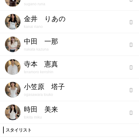
sugano runa
金井 りあの
kanai riano
中田 一那
nakata kazuna
寺本 憲真
teramoro kenshin
小笠原 塔子
ogasawara touko
時田 美来
tokita miku
スタイリスト