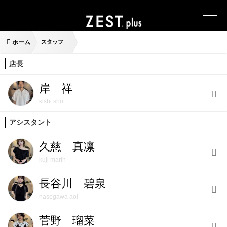
ホーム
スタッフ
店長
岸 祥
kishi sho
アシスタント
久慈 真凛
kuji marin
長谷川 碧泉
hasegawa aoi
菅野 瑠菜