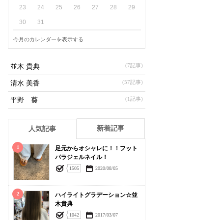
23
24
25
26
27
28
29
30
31
今月のカレンダーを表示する
(7記事)
並木 貴典
(57記事)
清水 美香
(1記事)
平野 葵
新着記事
人気記事
1
足元からオシャレに！！フット
パラジェルネイル！
1505
2020/08/05
2
ハイライトグラデーション☆並
木貴典
1042
2017/03/07