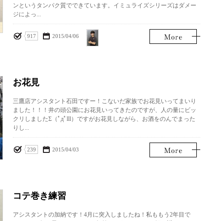
ンというタンパク質でできています。イミュライズシリーズはダメー
ジによっ...
並木
917
2015/04/06
貴典
お花見
三鷹店アシスタント石田ですー！こないだ家族でお花見いってまいり
ました！！！井の頭公園にお花見いってきたのですが、人の量にビッ
クリしましたΣ（ﾟдﾟlll）ですがお花見しながら、お酒をのんでまった
りし...
239
2015/04/03
コテ巻き練習
アシスタントの加納です！4月に突入しましたね！私ももう2年目で