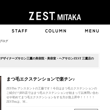
ブログ
デザイナーズサロン三鷹の美容院・美容室・ヘアサロンZEST 三鷹店の
まつ毛エクステンションで楽チン♪
ZESTbis アシスタントの工藤です！今日はまつ毛エクステンションの
ご紹介(^^)BIS店ではまつ毛エクステンションが始まって以来問い合わ
せや初めてまつ毛エクステンションをする方が急上昇中！！！！！
ZESTbisは、M...