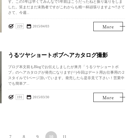
す。この1年は早くてみんなで1年前はこうだったねと振り返りをしま
した。笑まだまだ未熟者ですがこれからも精一杯頑張りますよ〜‼︎さて
さて、今週...
229
2015/04/03
うるツヤショートボブヘアカタログ撮影
ブログ本文前もBlogでお伝えしましたが来月「うるツヤショートボ
ブ」のヘアカタログが発売になります(^^)今回はデート用お仕事用の２
スタイルで1ページ頂いています。発売したら是非見て下さい！営業中
でも簡単ア...
191
2015/03/30
7
8
9
10
11