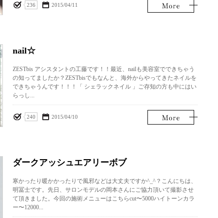
236
2015/04/11
nail☆
ZESTbis アシスタントの工藤です！！最近、nailも美容室でできちゃう
の知ってましたか？ZESTbisでもなんと、海外からやってきたネイルを
できちゃうんです！！！「 シェラックネイル 」ご存知の方も中にはい
らっし...
240
2015/04/10
ダークアッシュエアリーボブ
寒かったり暖かかったりで風邪などは大丈夫ですか^_^？こんにちは、
明冨士です。先日、サロンモデルの岡本さんにご協力頂いて撮影させ
て頂きました。今回の施術メニューはこちらcut〜5000ハイトーンカラ
ー〜12000...