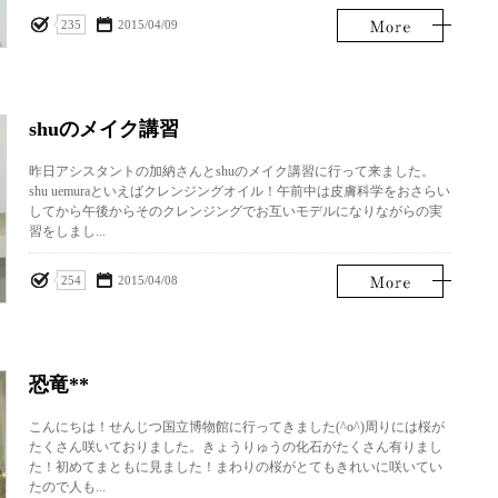
235
2015/04/09
shuのメイク講習
昨日アシスタントの加納さんとshuのメイク講習に行って来ました。
shu uemuraといえばクレンジングオイル！午前中は皮膚科学をおさらい
してから午後からそのクレンジングでお互いモデルになりながらの実
習をしまし...
254
2015/04/08
恐竜**
こんにちは！せんじつ国立博物館に行ってきました(^o^)周りには桜が
たくさん咲いておりました。きょうりゅうの化石がたくさん有りまし
た！初めてまともに見ました！まわりの桜がとてもきれいに咲いてい
たので人も...