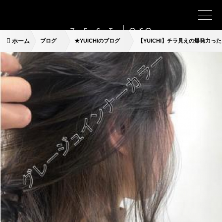
ホーム
ブログ
★YUICHIのブログ
【YUICHI】チラ見えの爆発力っ