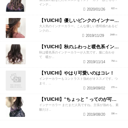
インナ...
2020/01/26
622
【YUICHI】優しいピンクのインナーカラー
大人気のインナーカラー。こんな優しい透明感のあるピ
ンクの...
2019/11/29
2449
【YUICHI】秋のふわっと暖色系インナーカラー♪
秋は暖色系のインナーカラーが人気です。服に合わせ
て 暖か...
2019/11/14
754
【YUICHI】やはり可愛いのはコレ！
インナーカラーもコントラスト強めがオススメです。つ
まり、...
2019/09/02
270
【YUICHI】“ちょっと ” ってのが可愛い
インナーカラー まだまだ人気ですね。主張が強めも、素
敵だけ...
2019/08/20
336