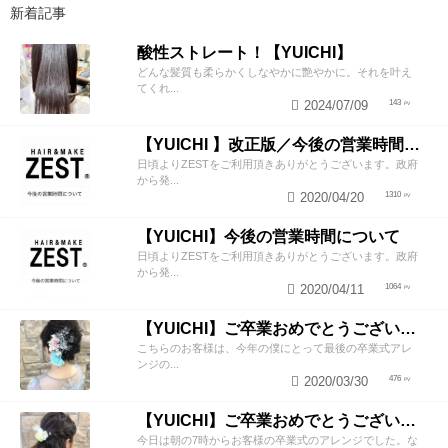
新着記事
酸性ストレート！【YUICHI】
どんな髪質も柔らかくしなやかに艶やかに。それを叶え
てくれ...
2024/07/09
143
【YUICHI 】改正版／今後の営業時間について
日頃よりZESTをご利用頂きありがとうございます。政府
から発...
2020/04/20
1310
【YUICHI】今後の営業時間について
日頃よりZESTをご利用頂きありがとうございます。政府
から発...
2020/04/11
1064
【YUICHI】ご卒業おめでとうございます！
こちらのお客様は、今年の僕にとって最後の卒業式アレ
ンジの...
2020/03/30
476
【YUICHI】ご卒業おめでとうございます！
今日は朝の7時からお客様の卒業式のアレンジでした。な