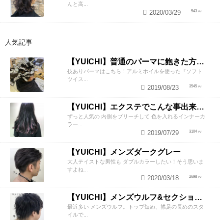
んと高...
2020/03/29
543
人気記事
【YUICHI】普通のパーマに飽きた方、必見！
技ありパーマはこちら！アルミホイルを使った『ソフト
ツイス...
2019/08/23
3545
【YUICHI】エクステでこんな事出来るんです！
ずっと人気の 内側をブリーチして 色を入れるインナーカ
ラー...
2019/07/29
3104
【YUICHI】メンズダークグレー
大人テイストな男性も ダブルカラーしたい！そう思いま
すよね...
2020/03/18
2698
【YUICHI】メンズウルフ&セクションカラー
最近多い メンズウルフ。トップ短め、襟足の長めのスタ
イルで...