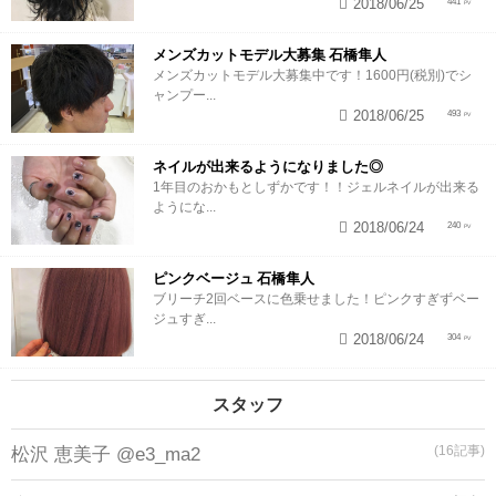
2018/06/25
441
メンズカットモデル大募集 石橋隼人
メンズカットモデル大募集中です！1600円(税別)でシ
ャンプー...
2018/06/25
493
ネイルが出来るようになりました◎
1年目のおかもとしずかです！！ジェルネイルが出来る
ようにな...
2018/06/24
240
ピンクベージュ 石橋隼人
ブリーチ2回ベースに色乗せました！ピンクすぎずベー
ジュすぎ...
2018/06/24
304
スタッフ
(16記事)
松沢 恵美子 @e3_ma2