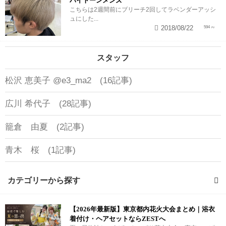
ハイトーンメンズ
こちらは2週間前にブリーチ2回してラベンダーアッシ
ュにした...
2018/08/22
594
スタッフ
松沢 恵美子 @e3_ma2 (16記事)
広川 希代子 (28記事)
籠倉 由夏 (2記事)
青木 桜 (1記事)
カテゴリーから探す
【2026年最新版】東京都内花火大会まとめ｜浴衣
透明感カラーリング (1記事)
着付け・ヘアセットならZESTへ