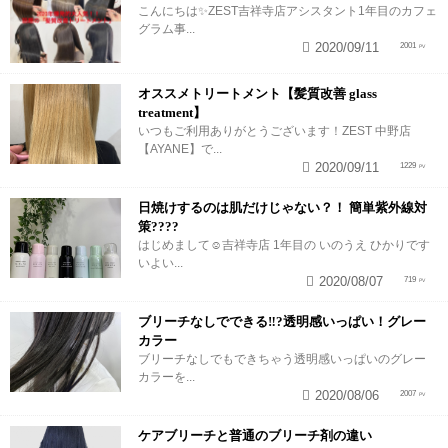
こんにちは✨ZEST吉祥寺店アシスタント1年目のカフェ
グラム事...
2020/09/11
2001
オススメトリートメント【髪質改善 glass
treatment】
いつもご利用ありがとうございます！ZEST 中野店
【AYANE】で...
2020/09/11
1229
日焼けするのは肌だけじゃない？！ 簡単紫外線対
策????
はじめまして︎☺︎吉祥寺店 1年目の いのうえ ひかりです
いよい...
2020/08/07
719
ブリーチなしでできる‼︎?透明感いっぱい！グレー
カラー
ブリーチなしでもできちゃう透明感いっぱいのグレー
カラーを...
2020/08/06
2007
ケアブリーチと普通のブリーチ剤の違い