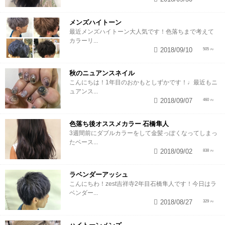
メンズハイトーン
最近メンズハイトーン大人気です！色落ちまで考えて
カラーリ...
2018/09/10
505
秋のニュアンスネイル
こんにちは！1年目のおかもとしずかです！♩最近もニ
ュアンス...
2018/09/07
460
色落ち後オススメカラー 石橋隼人
3週間前にダブルカラーをして金髪っぽくなってしまっ
たベース...
2018/09/02
838
ラベンダーアッシュ
こんにちわ！zest吉祥寺2年目石橋隼人です！今日はラ
ベンダー...
2018/08/27
329