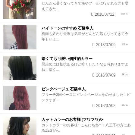
だんだん暑くなってきて海やプールに行かれる方も増
えてきた...
2018/07/12
1299
ハイトーンのすすめ 石橋隼人
梅雨も終わり最近は気温がどんどん高くなってきて今
年もいよ...
2018/07/09
300
暗くても可愛い個性的カラー
黒染めには抵抗あるけど暗くしたくなる時ありますよ
ね！暗く...
2018/07/09
281
ピンクベージュ 石橋隼人
ブリーチ2回ベースにピンクベージュをのせました！ピ
ンクすぎ...
2018/07/02
267
カットカラーのお客様 (フワフワ)✨
カットカラーのお客様✨こんにちわ〜✨八王子の方にあ
るZESTか...