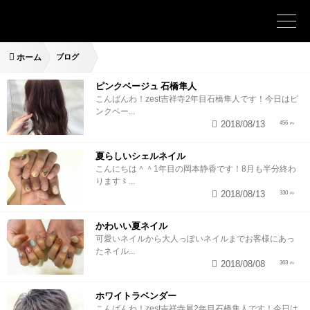
ホーム
ブログ
ピンクベージュ 石橋隼人
こんばんわ！zest吉祥寺2年目石橋隼人です！今日はピ
ンクベー...
2018/08/13
456
夏らしいシェルネイル
こんにちは＾＾1年目の岡本静香です！8月も半分終わ
ります〻...
2018/08/13
330
かわいい夏ネイル
可愛いネイルから大人っぽいネイルまでお客様にあっ
たネイル...
2018/08/08
363
ホワイトラベンダー
こんばんわ！zest吉祥寺展2年目石橋隼人です！今日は