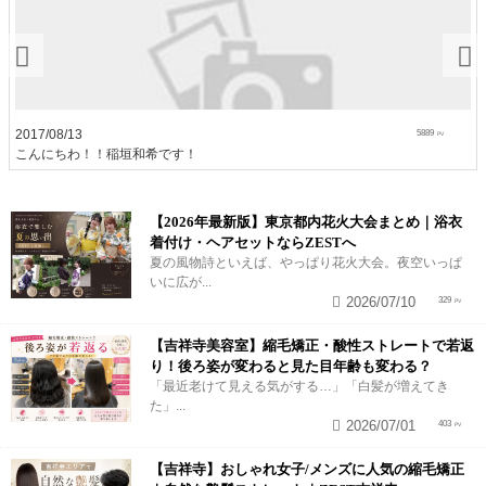
2017/08/13
5889
こんにちわ！！稲垣和希です！
【2026年最新版】東京都内花火大会まとめ｜浴衣
着付け・ヘアセットならZESTへ
夏の風物詩といえば、やっぱり花火大会。夜空いっぱ
いに広が...
2026/07/10
329
【吉祥寺美容室】縮毛矯正・酸性ストレートで若返
り！後ろ姿が変わると見た目年齢も変わる？
「最近老けて見える気がする…」「白髪が増えてき
た」...
2026/07/01
403
【吉祥寺】おしゃれ女子/メンズに人気の縮毛矯正