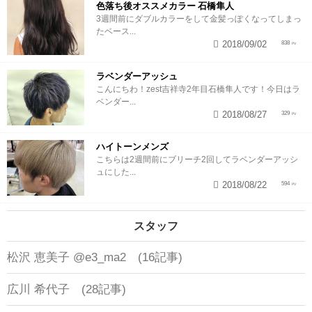
色落ち後オススメカラー 石橋隼人
3週間前にダブルカラーをして金髪っぽくなってしまっ
たベース...
2018/09/02
838
ラベンダーアッシュ
こんにちわ！zest吉祥寺2年目石橋隼人です！今日はラ
ベンダー...
2018/08/27
329
ハイトーンメンズ
こちらは2週間前にブリーチ2回してラベンダーアッシ
ュにした...
2018/08/22
594
スタッフ
松沢 恵美子 @e3_ma2 (16記事)
広川 希代子 (28記事)