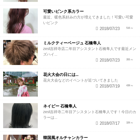
可愛いピンク系カラー
最近、暖色系好みの方が増えてきました！可愛い可愛
いピンク
2018/07/23
516
ミルクティーベージュ 石橋隼人
zest吉祥寺店二年目アシスタント石橋隼人です最近メン
ズハイ...
2018/07/23
355
花火大会の日には...
花火大会などのイベントが近づいてきました
2018/07/19
439
ネイビー 石橋隼人
zest吉祥寺二年目アシスタント石橋隼人です！今日のカ
ラーは...
2018/07/17
326
韓国風オルチャンカラー