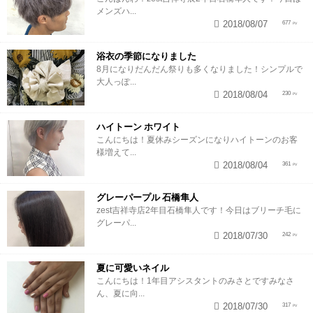
メンズハ...
2018/08/07
677
浴衣の季節になりました
8月になりだんだん祭りも多くなりました！シンプルで
大人っぽ...
2018/08/04
230
ハイトーン ホワイト
こんにちは！夏休みシーズンになりハイトーンのお客
様増えて...
2018/08/04
361
グレーパープル 石橋隼人
zest吉祥寺店2年目石橋隼人です！今日はブリーチ毛に
グレーパ...
2018/07/30
242
夏に可愛いネイル
こんにちは！1年目アシスタントのみさとですみなさ
ん、夏に向...
2018/07/30
317