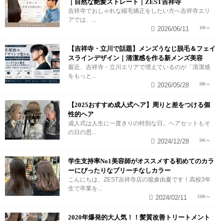
｜自然な艶髪ストレート｜ZEST吉祥寺
吉祥寺でおしゃれな縮毛矯正をしたい方へ吉祥寺エリ
アでは、...
2026/06/11
159
【吉祥寺・立川で話題】メンズうなじ脱毛＆フェイ
スラインデザイン｜清潔感を作る新メンズ美容
最近、吉祥寺・立川エリアで増えているのが「清潔感
をもっと...
2026/05/28
286
【2025おすすめ成人式ヘア】周りと差をつける個
性的ヘア
成人式は人生に一度きりの特別な日。ヘアセットもそ
の日の思...
2024/12/28
240
学生支持率No1美容師がオススメする初めてのカラ
ーにぴったりなブリーチなしカラー
こんにちは、ZEST吉祥寺店の籠倉由夏です！高校3年
生で卒業を...
2024/02/11
2190
2020年爆発的大人気！！髪質改善トリートメント