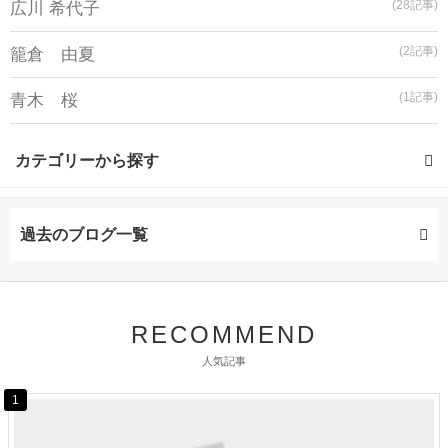
(28記事)
広川 希代子
(2記事)
籠倉 由夏
(1記事)
青木 桜
カテゴリーから探す
透明感カラーリング (1記事)
過去のブログ一覧
RECOMMEND
人気記事
1