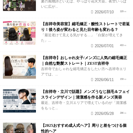
夏の風物詩といえば、やっぱり花火大会。夜空いっぱ
いに広が...
2026/07/10
329
【吉祥寺美容室】縮毛矯正・酸性ストレートで若返
り！後ろ姿が変わると見た目年齢も変わる？
「最近老けて見える気がする…」「白髪が増えてき
た」...
2026/07/01
403
【吉祥寺】おしゃれ女子/メンズに人気の縮毛矯正
｜自然な艶髪ストレート｜ZEST吉祥寺
吉祥寺でおしゃれな縮毛矯正をしたい方へ吉祥寺エリ
アでは、...
2026/06/11
159
【吉祥寺・立川で話題】メンズうなじ脱毛＆フェイ
スラインデザイン｜清潔感を作る新メンズ美容
最近、吉祥寺・立川エリアで増えているのが「清潔感
をもっと...
2026/05/28
286
【2025おすすめ成人式ヘア】周りと差をつける個
性的ヘア