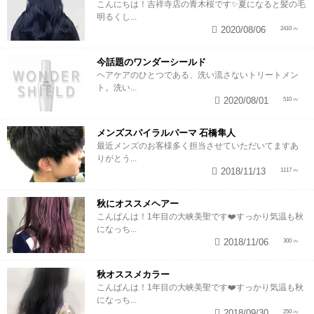
こんにちは！吉祥寺店の青木桜です✨夏になると髪の毛
明るくし...
2020/08/06
2410
今話題のワンダーシールド
ヘアケアのひとつである、洗い流さないトリートメン
ト。洗い...
2020/08/01
510
メンズスパイラルパーマ 石橋隼人
最近メンズのお客様多く担当させていただいてますあ
りがとう...
2018/11/13
1117
秋にオススメヘアー
こんばんは！1年目の大峡美聖です❤️すっかり気温も秋
になっち...
2018/11/06
300
秋オススメカラー
こんばんは！1年目の大峡美聖です❤️すっかり気温も秋
になっち...
2018/09/30
250