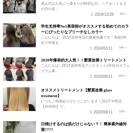
成人式は人生に一度きりの特別な日。ヘアセットもそ
の日の思...
2024/12/28
240
学生支持率No1美容師がオススメする初めてのカラ
ーにぴったりなブリーチなしカラー
こんにちは、ZEST吉祥寺店の籠倉由夏です！高校3年
生で卒業を...
2024/02/11
2190
2020年爆発的大人気！！髪質改善トリートメント
こんにちは✨ZEST吉祥寺店アシスタント1年目のカフェ
グラム事...
2020/09/11
2001
オススメトリートメント【髪質改善 glass
treatment】
いつもご利用ありがとうございます！ZEST 中野店
【AYANE】で...
2020/09/11
1229
日焼けするのは肌だけじゃない？！ 簡単紫外線対
策????