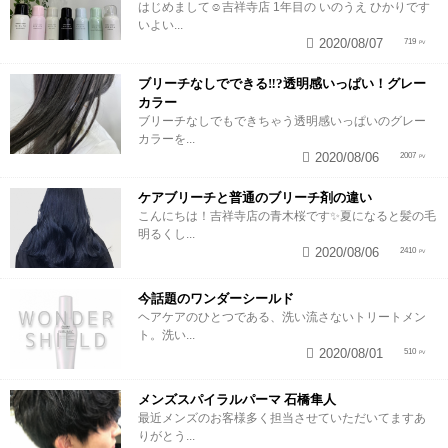
はじめまして︎☺︎吉祥寺店 1年目の いのうえ ひかりです
いよい...
2020/08/07
719
ブリーチなしでできる‼︎?透明感いっぱい！グレー
カラー
ブリーチなしでもできちゃう透明感いっぱいのグレー
カラーを...
2020/08/06
2007
ケアブリーチと普通のブリーチ剤の違い
こんにちは！吉祥寺店の青木桜です✨夏になると髪の毛
明るくし...
2020/08/06
2410
今話題のワンダーシールド
ヘアケアのひとつである、洗い流さないトリートメン
ト。洗い...
2020/08/01
510
メンズスパイラルパーマ 石橋隼人
最近メンズのお客様多く担当させていただいてますあ
りがとう...