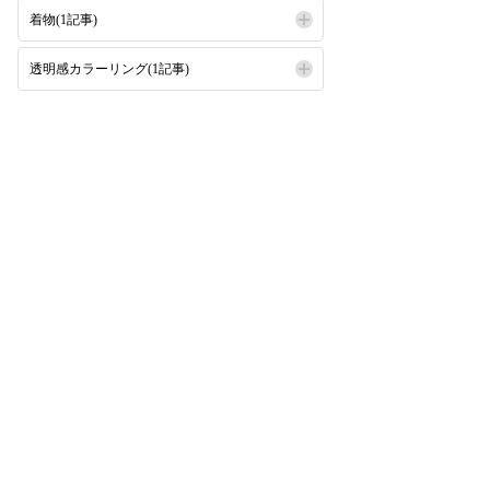
着物(1記事)
透明感カラーリング(1記事)