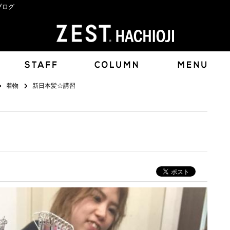
ブログ
着物
新日本髪☆講習