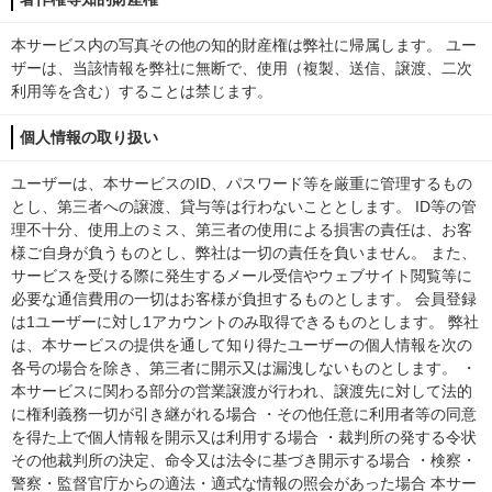
本サービス内の写真その他の知的財産権は弊社に帰属します。 ユー
ザーは、当該情報を弊社に無断で、使用（複製、送信、譲渡、二次
利用等を含む）することは禁じます。
個人情報の取り扱い
ユーザーは、本サービスのID、パスワード等を厳重に管理するもの
とし、第三者への譲渡、貸与等は行わないこととします。 ID等の管
理不十分、使用上のミス、第三者の使用による損害の責任は、お客
様ご自身が負うものとし、弊社は一切の責任を負いません。 また、
サービスを受ける際に発生するメール受信やウェブサイト閲覧等に
必要な通信費用の一切はお客様が負担するものとします。 会員登録
は1ユーザーに対し1アカウントのみ取得できるものとします。 弊社
は、本サービスの提供を通して知り得たユーザーの個人情報を次の
各号の場合を除き、第三者に開示又は漏洩しないものとします。 ・
本サービスに関わる部分の営業譲渡が行われ、譲渡先に対して法的
に権利義務一切が引き継がれる場合 ・その他任意に利用者等の同意
を得た上で個人情報を開示又は利用する場合 ・裁判所の発する令状
その他裁判所の決定、命令又は法令に基づき開示する場合 ・検察・
警察・監督官庁からの適法・適式な情報の照会があった場合 本サー