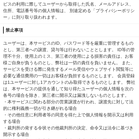
ビスの利用に際してユーザーから取得した氏名、メールアドレス、
住所、電話番号等の個人情報は、 別途定める「プライバシーポリシ
ー」に則り取り扱われます。
禁止事項
ユーザーは、本サービスのID、パスワード等を厳重に管理するもの
とし、第三者への譲渡、貸与等は行わないこととします。 ID等の管
理不十分、使用上のミス、第三者の使用による損害の責任は、お客
様ご自身が負うものとし、弊社は一切の責任を負いません。 また、
サービスを受ける際に発生するメール受信やウェブサイト閲覧等に
必要な通信費用の一切はお客様が負担するものとします。 会員登録
は1ユーザーに対し1アカウントのみ取得できるものとします。 弊社
は、本サービスの提供を通して知り得たユーザーの個人情報を次の
各号の場合を除き、第三者に開示又は漏洩しないものとします。
・本サービスに関わる部分の営業譲渡が行われ、譲渡先に対して法
的に権利義務一切が引き継がれる場合
・その他任意に利用者等の同意を得た上で個人情報を開示又は利用
する場合
・裁判所の発する令状その他裁判所の決定、命令又は法令に基づき
開示する場合