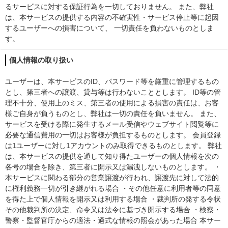
るサービスに対する保証行為を一切しておりません。 また、弊社
は、本サービスの提供する内容の不確実性・サービス停止等に起因
するユーザーへの損害について、 一切責任を負わないものとしま
す。
個人情報の取り扱い
ユーザーは、本サービスのID、パスワード等を厳重に管理するもの
とし、第三者への譲渡、貸与等は行わないこととします。 ID等の管
理不十分、使用上のミス、第三者の使用による損害の責任は、お客
様ご自身が負うものとし、弊社は一切の責任を負いません。 また、
サービスを受ける際に発生するメール受信やウェブサイト閲覧等に
必要な通信費用の一切はお客様が負担するものとします。 会員登録
は1ユーザーに対し1アカウントのみ取得できるものとします。 弊社
は、本サービスの提供を通して知り得たユーザーの個人情報を次の
各号の場合を除き、第三者に開示又は漏洩しないものとします。 ・
本サービスに関わる部分の営業譲渡が行われ、譲渡先に対して法的
に権利義務一切が引き継がれる場合 ・その他任意に利用者等の同意
を得た上で個人情報を開示又は利用する場合 ・裁判所の発する令状
その他裁判所の決定、命令又は法令に基づき開示する場合 ・検察・
警察・監督官庁からの適法・適式な情報の照会があった場合 本サー