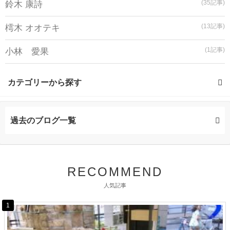
(35記事)
鈴木 康詩
(13記事)
樗木 オオテキ
(1記事)
小林 愛果
カテゴリーから探す
カラー・ヘアカラー (3記事)
過去のブログ一覧
RECOMMEND
人気記事
1