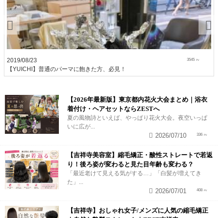
2019/08/23
3545
【YUICHI】普通のパーマに飽きた方、必見！
【2026年最新版】東京都内花火大会まとめ｜浴衣
着付け・ヘアセットならZESTへ
夏の風物詩といえば、やっぱり花火大会。夜空いっぱ
いに広が...
2026/07/10
336
【吉祥寺美容室】縮毛矯正・酸性ストレートで若返
り！後ろ姿が変わると見た目年齢も変わる？
「最近老けて見える気がする…」「白髪が増えてき
た」...
2026/07/01
408
【吉祥寺】おしゃれ女子/メンズに人気の縮毛矯正