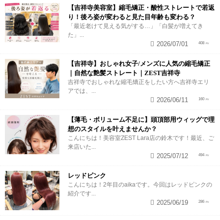
【吉祥寺美容室】縮毛矯正・酸性ストレートで若返
り！後ろ姿が変わると見た目年齢も変わる？
「最近老けて見える気がする…」「白髪が増えてき
た」...
2026/07/01
408
【吉祥寺】おしゃれ女子/メンズに人気の縮毛矯正
｜自然な艶髪ストレート｜ZEST吉祥寺
吉祥寺でおしゃれな縮毛矯正をしたい方へ吉祥寺エリ
アでは、...
2026/06/11
160
【薄毛・ボリューム不足に】頭頂部用ウィッグで理
想のスタイルを叶えませんか？
こんにちは！美容室ZEST Lara店の鈴木です！最近、ご
来店いた...
2025/07/12
494
レッドピンク
こんにちは！2年目のaikaです。今回はレッドピンクの
紹介です...
2025/06/19
286