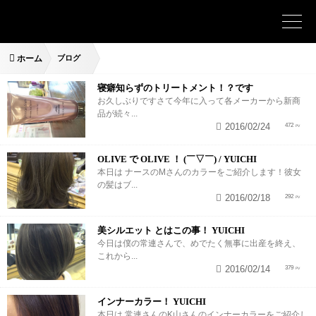
ホーム
ブログ
寝癖知らずのトリートメント！？です
お久しぶりですさて今年に入って各メーカーから新商
品が続々...
2016/02/24
472
OLIVE で OLIVE ！ (￣▽￣) / YUICHI
本日は ナースのMさんのカラーをご紹介します！彼女
の髪はブ...
2016/02/18
292
美シルエット とはこの事！ YUICHI
今日は僕の常連さんで、めでたく無事に出産を終え、
これから...
2016/02/14
379
インナーカラー！ YUICHI
本日は 常連さんのK山さんのインナーカラーをご紹介し