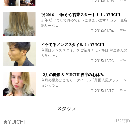
2016/01/08
251
祝 2016！ 4日から営業スタート！！ / YUICHI
新年 明けましておめでとうごさまいます！カラー全店
総リーダ...
2016/01/04
265
イケてるメンズスタイル！ / YUICHI
今回はメンズスタイルをご紹介！モデルは 常連さんの
大学生 F...
2015/12/26
442
12月の撮影 & YUICHI 後半のお休み
今月の撮影はこちら！タイトル「外国人風グラデーシ
ョンカラ...
2015/12/17
301
スタッフ
(162記事)
★YUICHI