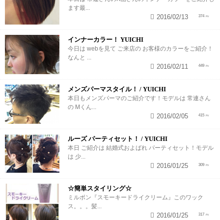
ます最...
2016/02/13
374
インナーカラー！ YUICHI
今日は webを見て ご来店の お客様のカラーをご紹介！
なんと ...
2016/02/11
449
メンズパーマスタイル！ / YUICHI
本日もメンズパーマのご紹介です！モデルは 常連さん
の Mくん...
2016/02/05
415
ルーズ パーティセット！ / YUICHI
本日 ご紹介は 結婚式およばれ パーティセット！モデル
は 少...
2016/01/25
309
☆簡単スタイリング☆
ミルボン『スモーキードライクリーム』このワック
ス。。。髪...
2016/01/25
317