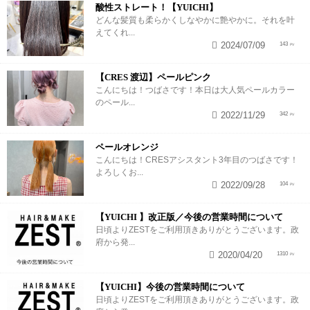
酸性ストレート！【YUICHI】
どんな髪質も柔らかくしなやかに艶やかに。それを叶
えてくれ...
2024/07/09
143
【CRES 渡辺】ペールピンク
こんにちは！つばさです！本日は大人気ペールカラー
のペール...
2022/11/29
342
ペールオレンジ
こんにちは！CRESアシスタント3年目のつばさです！
よろしくお...
2022/09/28
104
【YUICHI 】改正版／今後の営業時間について
日頃よりZESTをご利用頂きありがとうございます。政
府から発...
2020/04/20
1310
【YUICHI】今後の営業時間について
日頃よりZESTをご利用頂きありがとうございます。政