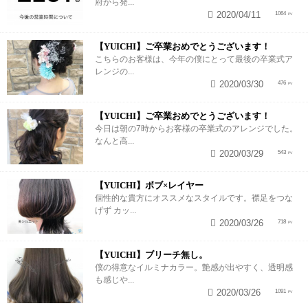
府から発...
2020/04/11
1064
【YUICHI】ご卒業おめでとうございます！
こちらのお客様は、今年の僕にとって最後の卒業式ア
レンジの...
2020/03/30
476
【YUICHI】ご卒業おめでとうございます！
今日は朝の7時からお客様の卒業式のアレンジでした。
なんと高...
2020/03/29
543
【YUICHI】ボブ×レイヤー
個性的な貴方にオススメなスタイルです。襟足をつな
げず カッ...
2020/03/26
718
【YUICHI】ブリーチ無し。
僕の得意なイルミナカラー。艶感が出やすく、透明感
も感じや...
2020/03/26
1091