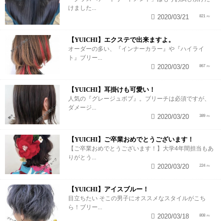
けました...
2020/03/21
821
【YUICHI】エクステで出来ますよ。
オーダーの多い、『インナーカラー』や『ハイライ
ト』ブリー...
2020/03/20
867
【YUICHI】耳掛けも可愛い！
人気の『グレージュボブ』。ブリーチは必須ですが、
ダメージ...
2020/03/20
389
【YUICHI】ご卒業おめでとうございます！
【ご卒業おめでとうございます！】大学4年間担当もあ
りがとう...
2020/03/20
224
【YUICHI】アイスブルー！
目立ちたい そこの男子にオススメなスタイルがこち
ら！ブリー...
2020/03/18
808