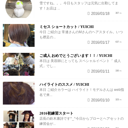
雪ですね。。。今日もスタッフは元気に出勤してま
す！お店は ...
2016/01/18
307
ミセス ショートカット / YUICHI
今日 ご紹介は 常連さんのMさんのヘアスタイル。いつ
も襟足の...
2016/01/17
637
ご成人 おめでとうございます！！ / YUICHI
本日は 美容師にとっても スペシャルイベント「 成人
式」でし...
2016/01/11
330
ハイライトのススメ / YUICHI
本日 ご紹介カラーは ハイライト！モデルさんは web指
名で来...
2016/01/10
323
2016初練習スタート
店長の鈴木康詩です^_^今日からブローとヘアセットの
練習会が...