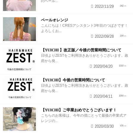
のペール...
2022/11/29
342
ペールオレンジ
こんにちは！CRESアシスタント3年目のつばさです！
よろしくお...
2022/09/28
104
【YUICHI 】改正版／今後の営業時間について
日頃よりZESTをご利用頂きありがとうございます。政
府から発...
2020/04/20
1310
【YUICHI】今後の営業時間について
日頃よりZESTをご利用頂きありがとうございます。政
府から発...
2020/04/11
1064
【YUICHI】ご卒業おめでとうございます！
こちらのお客様は、今年の僕にとって最後の卒業式ア
レンジの...
2020/03/30
476