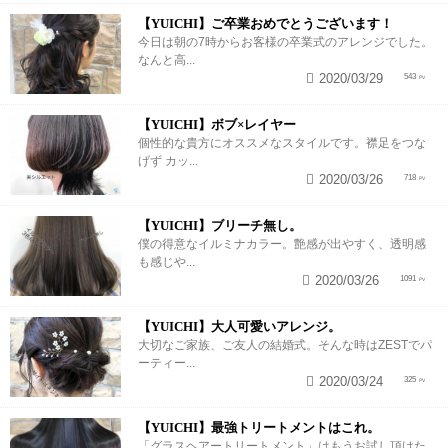
【YUICHI】ご卒業おめでとうございます！
今日は朝の7時からお客様の卒業式のアレンジでした。
なんと高...
2020/03/29
543
【YUICHI】ボブ×レイヤー
個性的な貴方にオススメなスタイルです。襟足をつな
げず カッ...
2020/03/26
718
【YUICHI】ブリーチ無し。
僕の得意なイルミナカラー。艶感が出やすく、透明感
も感じや...
2020/03/26
1091
【YUICHI】大人可愛いアレンジ。
大切なご家族、ご友人の結婚式。そんな時はZESTでパ
ーティー...
2020/03/24
325
【YUICHI】最強トリートメントはこれ。
「グラスヘアートリートメント」はもうお試し頂けた