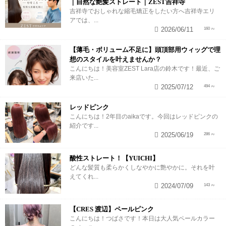
｜自然な艶髪ストレート｜ZEST吉祥寺
吉祥寺でおしゃれな縮毛矯正をしたい方へ吉祥寺エリ
アでは、...
2026/06/11
160
【薄毛・ボリューム不足に】頭頂部用ウィッグで理
想のスタイルを叶えませんか？
こんにちは！美容室ZEST Lara店の鈴木です！最近、ご
来店いた...
2025/07/12
494
レッドピンク
こんにちは！2年目のaikaです。今回はレッドピンクの
紹介です...
2025/06/19
286
酸性ストレート！【YUICHI】
どんな髪質も柔らかくしなやかに艶やかに。それを叶
えてくれ...
2024/07/09
143
【CRES 渡辺】ペールピンク
こんにちは！つばさです！本日は大人気ペールカラー