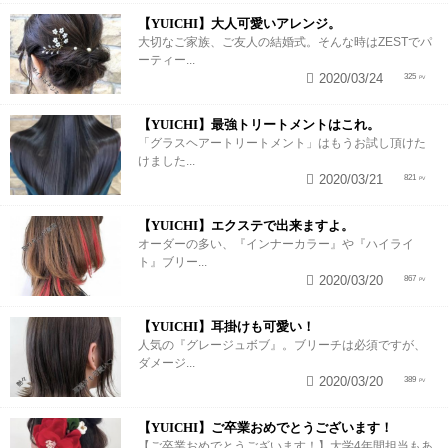
【YUICHI】大人可愛いアレンジ。
大切なご家族、ご友人の結婚式。そんな時はZESTでパ
ーティー...
2020/03/24
325
【YUICHI】最強トリートメントはこれ。
「グラスヘアートリートメント」はもうお試し頂けた
けました...
2020/03/21
821
【YUICHI】エクステで出来ますよ。
オーダーの多い、『インナーカラー』や『ハイライ
ト』ブリー...
2020/03/20
867
【YUICHI】耳掛けも可愛い！
人気の『グレージュボブ』。ブリーチは必須ですが、
ダメージ...
2020/03/20
389
【YUICHI】ご卒業おめでとうございます！
【ご卒業おめでとうございます！】大学4年間担当もあ