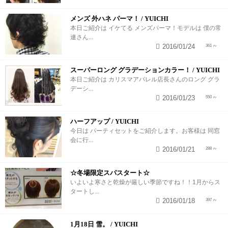
メンズ 外ハネ パーマ！ / YUICHI
本日ご紹介は イケてる メンズパーマ！モデルは 僕の常
連さん...
2016/01/24
361
スーパーロング グラデーションカラー！ / YUICHI
本日ご紹介は カリスマアパレル店長さんのロング グラ
デーシ...
2016/01/23
550
ハーフアップ / YUICHI
今日は パーティセットをご紹介します。お客様は 同窓
会に行...
2016/01/21
288
☆冬場限定スパスタート☆
いよいよ寒さと乾燥が厳しい季節ですね！！1月からス
タートし...
2016/01/18
397
1月18日 雪。 / YUICHI