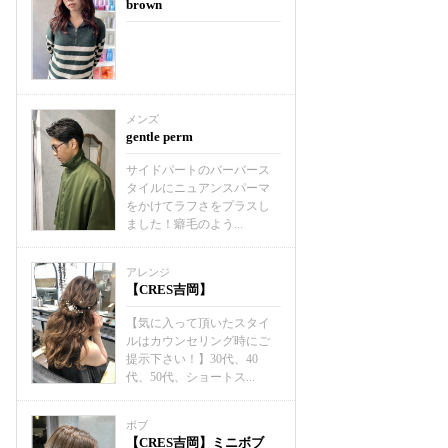
brown
メンズ
gentle perm
サイドパートのバーバース
タイルにニュアンスパーマ
をかけてラフさをプラスし
ました！癖毛のよう...
アレンジ
【CRES吉岡】
【気に入って頂いたスタイ
ルはカウンセリング時にご
提示下さい！】30代、40
代、50代、ショートス...
ボブ
【CRES吉岡】ミニボブ