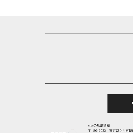
cresの店舗情報
〒
190-0022
東京都
立川市
錦