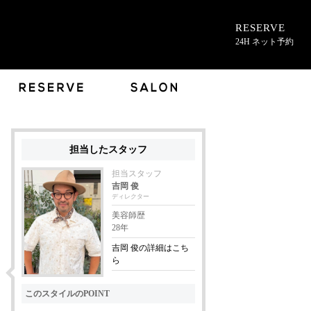
RESERVE
24H ネット予約
担当したスタッフ
担当スタッフ
吉岡 俊
ディレクター
美容師歴
28年
吉岡 俊の詳細はこち
ら
このスタイルのPOINT