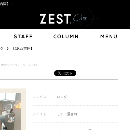
S吉岡】）
グ
【CRES吉岡】
・愛され,ブラウン・ベージュ系）
レングス
ロング
テイスト
モテ・愛され