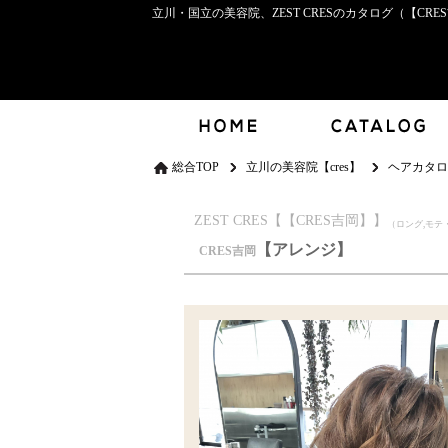
立川・国立の美容院、ZEST CRESのカタログ（【CRE
総合TOP
立川の美容院【cres】
ヘアカタロ
ZEST CRES【【CRES吉岡】】
（ロング,モテ
【アレンジ】
CRES吉岡