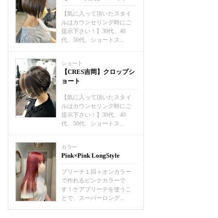
【気に入って頂いたスタイ
ルはカウンセリング時にご
提示下さい！】30代、40
代、50代、ショートス...
ショート
【CRES吉岡】クロップシ
ョート
【気に入って頂いたスタイ
ルはカウンセリング時にご
提示下さい！】30代、40
代、50代、ショートス...
カラー
Pink×Pink LongStyle
ブリーチ１回＋オンカラー
で作れるピンクカラーで
す！ケアブリーチを使うこ
とで、スーパーロング...